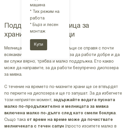
смилане на
машина
отпадъци пък
Купи
* Тих режим на
е изработена
работа
от
Поддръжка на мелница за
* Бърз и лесен
антибактериал
монтаж
ен материал,
хранителни отпадъци
който потиска
Купи
растежа на
Мелницата за хранителни отпадъци се справя с почти
бактерии и
всякакви остатъци от храна, но, за да работи добре и да
поддържа
ви служи вярно, трябва и малко поддръжка. Ето какво
вътрешността
може да направите, за да работи безупречно диспозера
чиста и без
за мивка.
неприятни
миризми
С течение на времето по-мазните храни ще се втвърдят
по перките на диспозера и ще го запушат. За да избегнете
Купи
този неприятен момент,
задържайте водата пусната
малко по-продължително и мелницата за мивка
включена малко по-дълго след като смели боклука
.
Също така
от време на време може да почиствате
мелничеката с течен сапун
(просто изсипете малко в