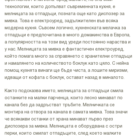
технологии, които допълват съвременната кухня, е
мелницата за отпадъци, позната още като диспозер за
мивка. Това е електроуред, задължителен във всяка
модерна кухня. Съвсем логично, кухненската мелачка за
отпадъци е предпочитана в много домакинства в Европа,
а популярността на този вид уреди постоянно нараства и
у нас. Мелницата за мивка е фантастичен електроуред,
който помага много за справянето с хранителни отпадъци
и намалянето на количеството боклук като цяло. С нейна
помощ кухнята винаги ще бъде чиста, а лошите миризми,
идващи от кофата с боклук, остават назад в миналото.
Както подсказва името, мелницата за отпадъци смила
останките на малки парченца, които лесно минават по
канала без да задръстват тръбите. Мелничката се
монтира на отвора за канала в самата мивка. Това значи
че всякакви останки от храна минават първо през
диспозера за мивка. Мелницата е оборудвана с остри
перки, които смилат отпадъците, след което малките