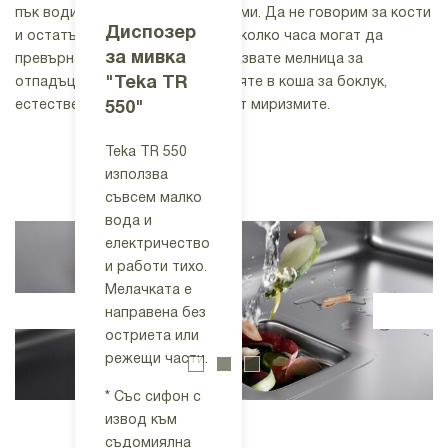
оборудван с
пък води до неприятните миризми. Да не говорим за кости
750"
Диспозер
безжичен
и остатъци от риба, които за няколко часа могат да
за мивка
превключвател
превърнат кухнята в ад! Ако ползвате мелница за
Teka TR 750
"Teka TR
който прави
отпадъци вместо да ги изхвърляте в коша за боклук,
има увеличен
работата с
естествено, ще се отървете и от миризмите.
550"
обем на
диспозера
работа - 980мл
още по-лесна.
Teka TR 550
- и отново се
Мелницата се
използва
характеризира
справя лесно с
съвсем малко
с тих режим на
всякакъв вид
вода и
работа.
боклук,
електричество
Мелницата е
благодарение
и работи тихо.
оборудвана с
на
Мелачката е
включен в
технологията
направена без
комплекта
за
остриета или
дистанционен
седемстепенн
режещи части.
пневматичен
о смилане.
бутон и сифон
* Със сифон с
с извод за
извод към
Камерата за
съдомиялна.
съдомиялна