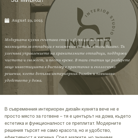
за мивка?
August 29, 2025
Модерната кухня съчетава стил и функционалност, а
мелницата за отпадъци е незаменим детайл в този баланс. Тя
улеснява управлението на хранителните отпадъци, поддържа
чистота и свежест, и пести време. В тази статия ще разберете
защо инвестицията в диспозер е практично и екологично
решение, което допълва интериорния дизайн и повишава
удобството у дома.
В съвременния
интериорен дизайн
кухнята вече не е
просто място за готвене – тя е центърът на дома, където
естетика и функционалност се преплитат. Модерните
решения търсят не само красота, но и удобство,
ефективност и хигиена. Сред малките, но значими