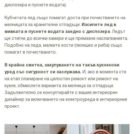
диспозера и пуснете водата).
Кубчетата лед също помагат доста при почистването на
мелницата за хранителни отпадъци.
Изсипете лед в
мивката и пуснете водата заедно с диспозера
. Ледът
ще стигне до всички камери и ще премахне наслагванията.
Подобно на леда, малките кости (пилешко и риба) също
помагат в почистването.
В крайна сметка, закупуването на такъв кухненски
уред със сигурност си заслужава.
И, ако в момента сте
на етап планиране на цялостен ремонт или ремонт на
кухня, обмислете варианта за мелница за отпадъци.
Задължително се консултирайте с
вашия интериорен
дизайнер
за включването на електроуреда в интериорния
проект.