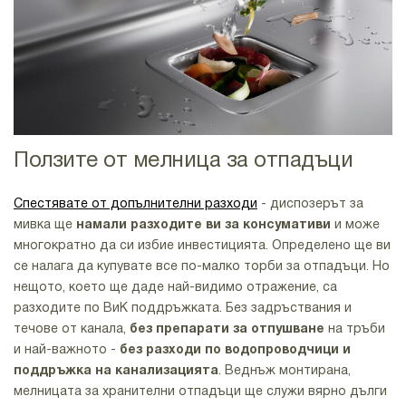
Ползите от мелница за отпадъци
Спестявате от допълнителни разходи
- диспозерът за
мивка ще
намали разходите ви за консумативи
и може
многократно да си избие инвестицията. Определено ще ви
се налага да купувате все по-малко торби за отпадъци. Но
нещото, което ще даде най-видимо отражение, са
разходите по ВиК поддръжката. Без задръствания и
течове от канала,
без препарати за отпушване
на тръби
и най-важното -
без разходи по водопроводчици и
поддръжка на канализацията
. Веднъж монтирана,
мелницата за хранителни отпадъци ще служи вярно дълги