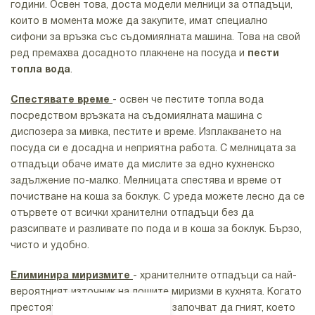
години. Освен това, доста модели мелници за отпадъци,
които в момента може да закупите, имат специално
сифони за връзка със съдомиялната машина. Това на свой
ред премахва досадното плакнене на посуда и
пести
топла вода
.
Спестявате време
- освен че пестите топла вода
посредством връзката на съдомиялната машина с
диспозера за мивка, пестите и време. Изплакването на
посуда си е досадна и неприятна работа. С мелницата за
отпадъци обаче имате да мислите за едно кухненско
Диспозер
задължение по-малко. Мелницата спестява и време от
за мивка
почистване на коша за боклук. С уреда можете лесно да се
Cgenion
отървете от всички хранителни отпадъци без да
разсипвате и разливате по пода и в коша за боклук. Бързо,
Страхотен
чисто и удобно.
вариант за
Диспозер
всяка кухня,
Елиминира миризмите
- хранителните отпадъци са най-
за мивка
диспозерът на
вероятният източник на лошите миризми в кухнята. Когато
Cgenion е
престоят дори ден в кофата, те започват да гният, което
"Teka TR