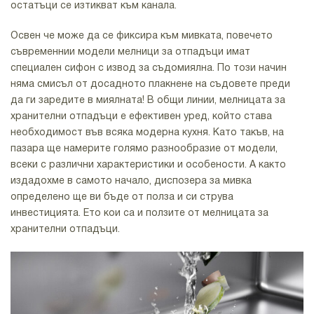
остатъци се изтикват към канала.
Освен че може да се фиксира към мивката, повечето
съвременнии модели мелници за отпадъци имат
специален сифон с извод за съдомиялна. По този начин
няма смисъл от досадното плакнене на съдовете преди
да ги заредите в миялната! В общи линии, мелницата за
хранителни отпадъци е ефективен уред, който става
необходимост във всяка модерна кухня. Като такъв, на
пазара ще намерите голямо разнообразие от модели,
всеки с различни характеристики и особености. А както
издадохме в самото начало, диспозера за мивка
определено ще ви бъде от полза и си струва
инвестицията. Ето кои са и ползите от мелницата за
хранителни отпадъци.