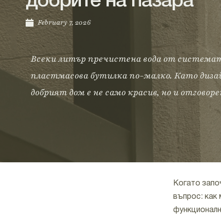
добрите на пазара
February 7, 2026
Всеки литър пречистена вода от системат
пластмасова бутилка по-малко. Като дизай
добрият дом е не само красив, но и отговор
Когато започ
въпрос: как
функционалн