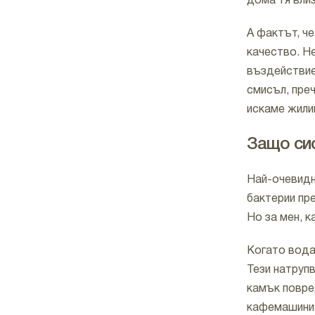
дома тя влиз
А фактът, че
качество. Н
въздействие
смисъл, пре
искаме жили
Защо сис
Най-очевидн
бактерии пр
Но за мен, к
Когато вода
Тези натрупв
камък повре
кафемашини.