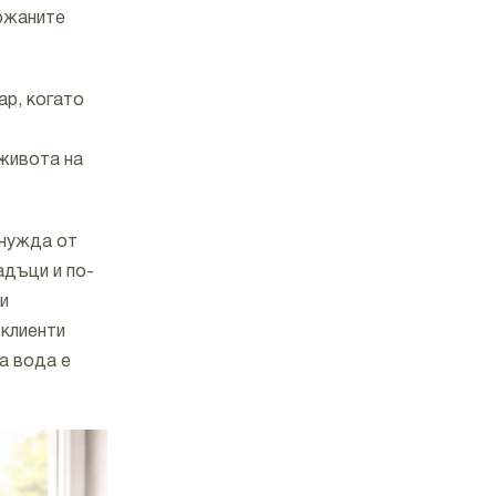
ържаните
ар, когато
живота на
 нужда от
адъци и по-
и
 клиенти
а вода е
Система с ускорено
действие
ADVA SL Class
ефективно намалява