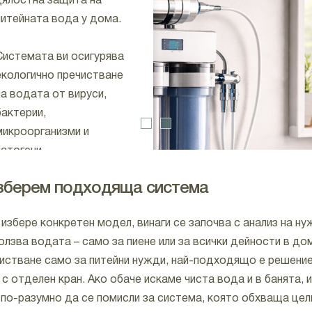
цялостна защита на
питейната вода у дома.
Системата ви осигурява
екологично пречистване
на водата от вируси,
бактерии,
микроорганизми и
патогени
изберем подходяща система
Към продукта
избере конкретен модел, винаги се започва с анализ на ну
олзва водата – само за пиене или за всички дейности в до
чистване само за питейни нужди, най-подходящо е решени
с отделен кран. Ако обаче искаме чиста вода и в банята, и
е по-разумно да се помисли за система, която обхваща цел