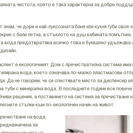
уалната чистота, която е така характерна за добре подд
т знам, че дори и най-луксозната баня или кухня губи своя ч
окрие с бели петна, а стъклото на душ кабината помътнее.
а вода предотвратява всичко това и буквално удължава 
 дизайн.
аспект е екологичният. Дом с пречиствателна система има
тилирана вода, което означава по-малко пластмасови отп
и. Да не говорим, че си спестявате място за диспенсер ил
а туби с минерална вода. В последните години все повече
ADVA System G Class
е
йчиви решения, а поставянето на система за пречистване н
високоефективна
лесните стъпки към по-екологичен начин на живот.
домашна система за
пречистване на вода,
предназначена за