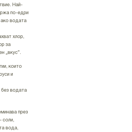
твие. Най-
ържа по-едри
о ако водата
ахват хлор,
ор за
н „вкус“.
ии, които
руси и
, без водата
еминава през
 соли,
та вода,