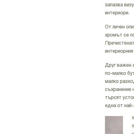
запазва виз
интериори.
От личен опи
хромът се п
Пречистенат
интериорния
Друг важен 
по-малко бу
малко разход
съхранение н
търсят усто
една от най-