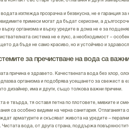
а в контакт със стари тръби, отлагания и други замърсява
 водата изглежда прозрачна и безвкусна, не е гаранция за
евидимите примеси могат да бъдат сериозни, а дългосроч
 върху организма и върху уредите в дома не е за подценяв
чиствателната система не е лукс, а необходимост – особе
щето да бъде не само красиво, но и устойчиво и здравосл
темите за пречистване на вода са важн
ата причина е здравето. Качествената вода без хлор, оло
едпазва организма и подобрява усещането за свежест в 
ато дизайнер, има и други, също толкова важни причини.
та е твърда, тя оставя петна по плотовете, мивките и сме
ания са особено видими на черна санитария. Отлаганията 
ждат арматурите и скъсяват живота на уредите – перални,
 Чистата вода, от друга страна, поддържа повърхностит