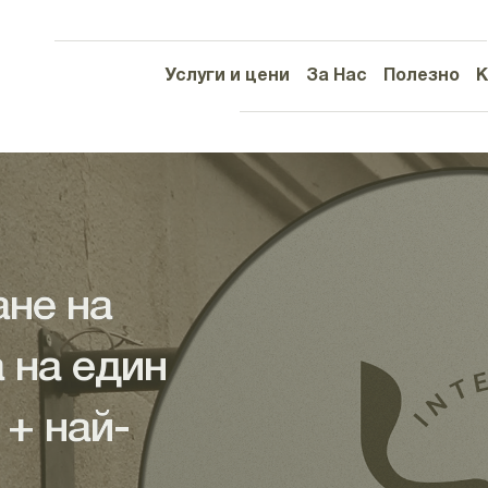
Услуги и цени
За Нас
Полезно
К
ане на
а на един
 + най-