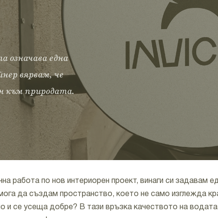
а означава една
нер вярвам, че
ен към природата.
на работа по нов интериорен проект, винаги си задавам е
 мога да създам пространство, което не само изглежда кра
о и се усеща добре? В тази връзка качеството на водата