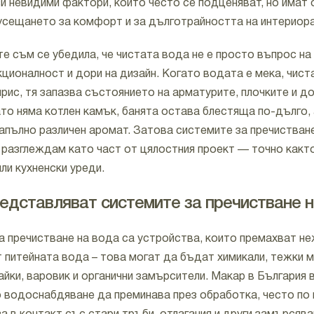
зи невидими фактори, които често се подценяват, но имат
 усещането за комфорт и за дълготрайността на интериора
е съм се убедила, че чистата вода не е просто въпрос на 
ционалност и дори на дизайн. Когато водата е мека, чиста
рис, тя запазва състоянието на арматурите, плочките и д
ато няма котлен камък, банята остава блестяща по-дълго,
напълно различен аромат. Затова системите за пречистван
 разглеждам като част от цялостния проект — точно както
ли кухненски уреди.
едставляват системите за пречистване 
а пречистване на вода са устройства, които премахват н
 питейната вода – това могат да бъдат химикали, тежки м
айки, варовик и органични замърсители. Макар в България
 водоснабдяване да преминава през обработка, често по 