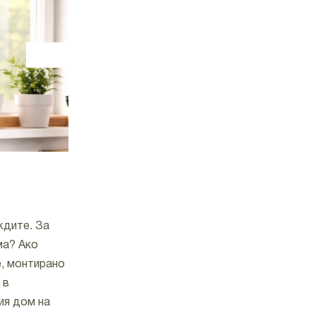
съдържанието на хлор,
флуор и тежки метали,
което я прави отличен
избор за всеки дом,
търсещ чиста и
безопасна питейна вода.
Към продукта
ждите. За
ма? Ако
е, монтирано
 в
ия дом на