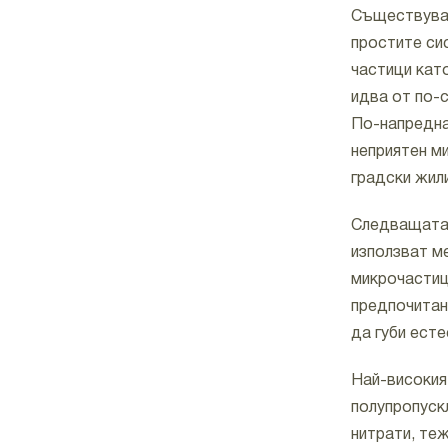
Съществуват
простите си
частици като
идва от по-
По-напредна
неприятен ми
градски жил
Следващата 
използват ме
микрочастиц
предпочитан
да губи есте
Най-високия
полупропуск
нитрати, те