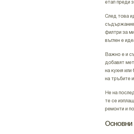
етап преди 
След това и
съдържание 
филтри за ми
въглен е ид
Важно е и с
добавят мет
на кухня или
на тръбите 
Не на после
те се изпла
ремонти и п
Основни 