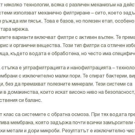
 няколко технологии, всяка с различен механизъм на дейс
стеми използват механично филтриране – сито, което зад
 ръжда или пясък. Това е базов, но полезен етап, особен
стара мрежа.
лите варианти включват филтри с активен въглен. Те прем
рис и органични вещества. Този тип филтри са отличен изб
ища, където водата е обработена, но често има специфиче
стъпка е ултрафилтрацията и нанофилтрацията – технолог
мбрани с изключително малки пори. Те спират бактерии, ви
и, без да премахват полезните минерали. Тези системи са
и в домакинства, които искат високо ниво на безопасност
ствения си баланс.
т клас са системите с обратна осмоза. При тях водата пр
лива мембрана, която задържа почти всички замърсители –
жки метали и дори микроби. Резултатът е изключително чис