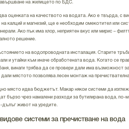
завършване на жилището по БДС.
два оценката на качеството на водата. Ако е твърда, с в
на калций и магнезий, ще е необходим омекотител или сис
нерали. Ако пък има хлор, неприятен вкус или мирис – филт
еалното решение.
ъстоянието на водопроводната инсталация. Старите тръб
али и утайки към иначе обработената вода. Когато се пра
 баня, винаги трябва да се провери дали има възможност з
и дали мястото позволява лесен монтаж на пречиствателн
дно място идва бюджетът. Макар някои системи да изглеж
щат бързо чрез намалени разходи за бутилирана вода, по-
о-дълъг живот на уредите.
видове системи за пречистване на вода