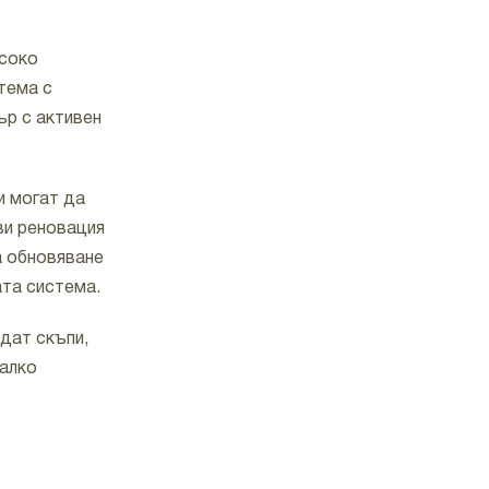
исоко
тема с
ър с активен
и могат да
ви реновация
а обновяване
ата система.
дат скъпи,
малко