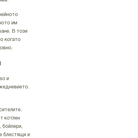
ния.
 нейното
ното им
ане. В този
но когато
овно.
и
во и
ежедневието.
сителите.
от котлен
 бойлери,
е блестящи и