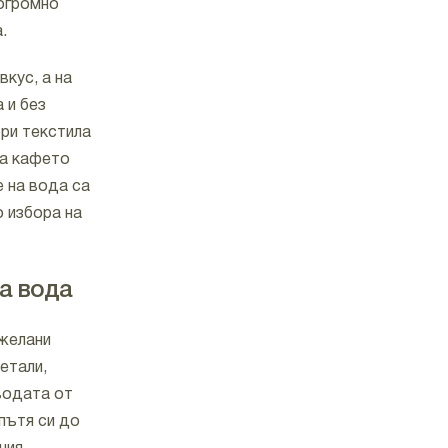
 огромно
.
вкус, а на
 и без
ори текстила
 а кафето
е на вода са
 избора на
на вода
ежелани
етали,
 водата от
пътя си до