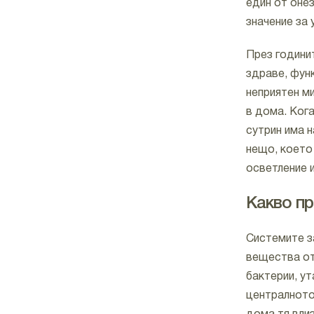
един от оне
значение за
През годинит
здраве, функ
неприятен ми
в дома. Ког
сутрин има 
нещо, което
осветление и
Какво пр
Системите з
вещества от
бактерии, ут
централното