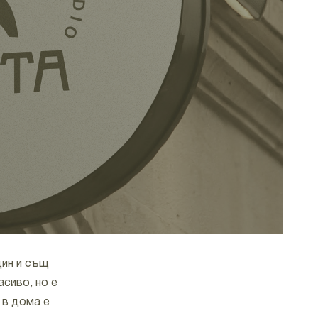
дин и същ
сиво, но е
 в дома е