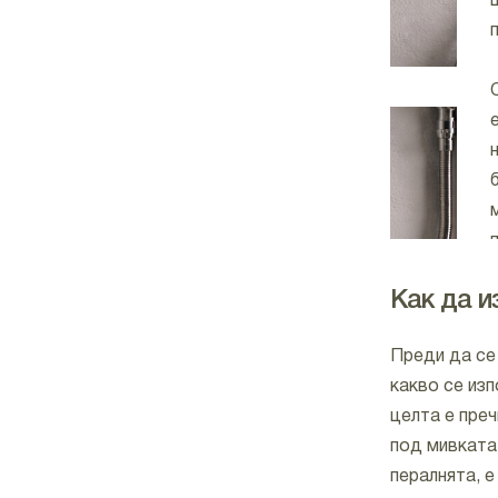
Как да 
Преди да се 
какво се изп
целта е пре
под мивката 
пералнята, 